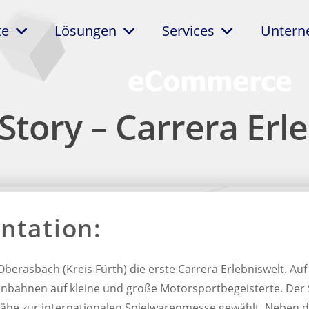
te
Lösungen
Services
Unter
Story – Carrera Erl
ntation:
Oberasbach (Kreis Fürth) die erste Carrera Erlebniswelt. Auf
bahnen auf kleine und große Motorsportbegeisterte. Der S
he zur internationalen Spielwarenmesse gewählt. Neben d