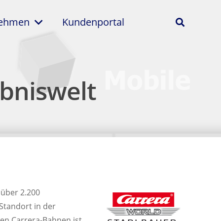
nehmen
Kundenportal
ebniswelt
 über 2.200
tandort in der
en Carrera-Bahnen ist