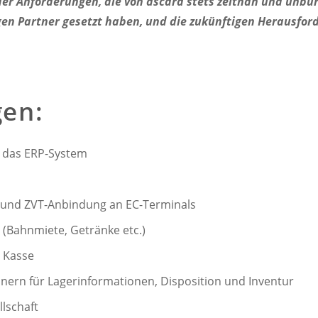
er Anforderungen, die von ascara stets zeitnah und unbür
igen Partner gesetzt haben, und die zukünftigen Herausfo
gen:
n das ERP-System
 und ZVT-Anbindung an EC-Terminals
 (Bahnmiete, Getränke etc.)
 Kasse
nnern für Lagerinformationen, Disposition und Inventur
lschaft