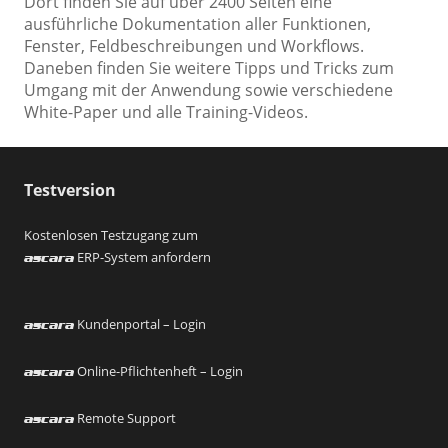
Dort finden Sie auf über 2400 Seiten eine
ausführliche Dokumentation aller Funktionen,
Fenster, Feldbeschreibungen und Workflows.
Daneben finden Sie weitere Tipps und Tricks zum
Umgang mit der Anwendung sowie verschiedene
White-Paper und alle Training-Videos.
Testversion
Kostenlosen Testzugang zum
ERP-System anfordern
ascara
Kundenportal – Login
ascara
Online-Pflichtenheft – Login
ascara
Remote Support
ascara