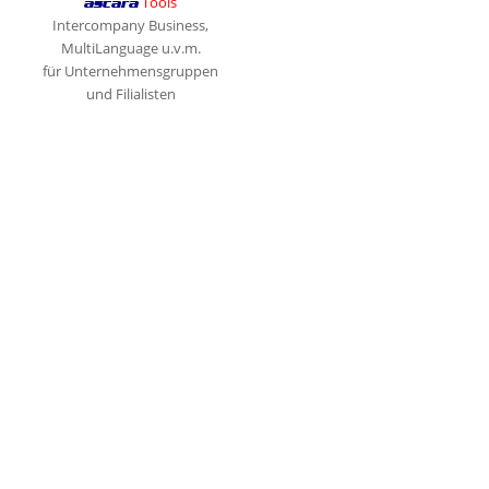
Tools
ascara
Intercompany Business,
MultiLanguage u.v.m.
für Unternehmensgruppen
und Filialisten